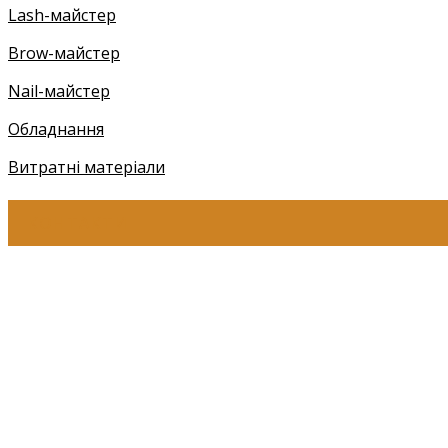
Lash-майстер
Brow-майстер
Nail-майстер
Обладнання
Витратні матеріали
КОНТАКТИ
+38 (097) 941-41-14 (Київстар)
+38 (097) 941-41-14 (Viber)
+38 (097) 941-41-14 (WhatsApp)
eyelashev@gmail.com
Адреса:
Україна, м. Одеса,
ЖМ Радужний 20/354