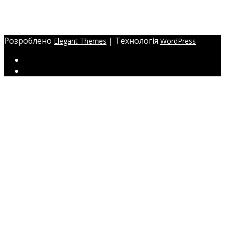
Україна, м. Одеса,
ЖМ Радужний 20/354
Розроблено
| Технологія
Elegant Themes
WordPress