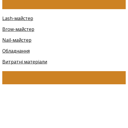
КАТЕГОРІЇ
Lash-майстер
Brow-майстер
Nail-майстер
Обладнання
Витратні матеріали
КОНТАКТИ
+38 (097) 941-41-14 (Київстар)
+38 (097) 941-41-14 (Viber)
+38 (097) 941-41-14 (WhatsApp)
eyelashev@gmail.com
Адреса: