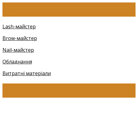
КАТЕГОРІЇ
Lash-майстер
Brow-майстер
Nail-майстер
Обладнання
Витратні матеріали
КОНТАКТИ
+38 (097) 941-41-14 (Київстар)
+38 (097) 941-41-14 (Viber)
+38 (097) 941-41-14 (WhatsApp)
eyelashev@gmail.com