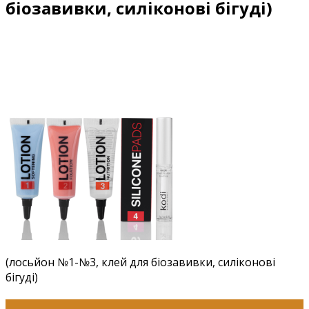
біозавивки, силіконові бігуді)
(лосьйон №1-№3, клей для біозавивки, силіконові
бігуді)