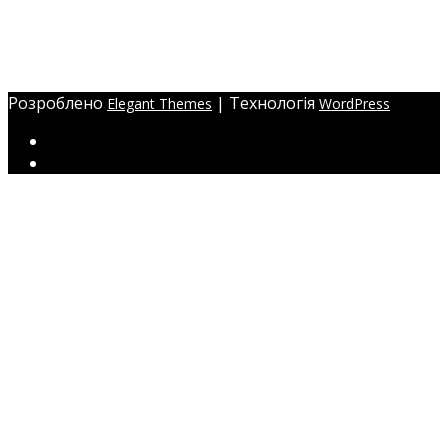
Адреса:
Україна, м. Одеса,
ЖМ Радужний 20/354
Розроблено
| Технологія
Elegant Themes
WordPress