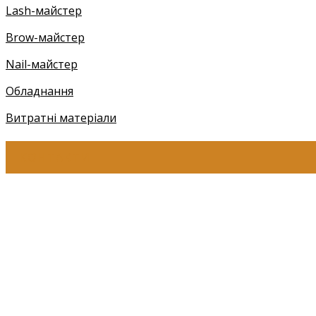
Lash-майстер
Brow-майстер
Nail-майстер
Обладнання
Витратні матеріали
КОНТАКТИ
+38 (097) 941-41-14 (Київстар)
+38 (097) 941-41-14 (Viber)
+38 (097) 941-41-14 (WhatsApp)
eyelashev@gmail.com
Адреса:
Україна, м. Одеса,
ЖМ Радужний 20/354