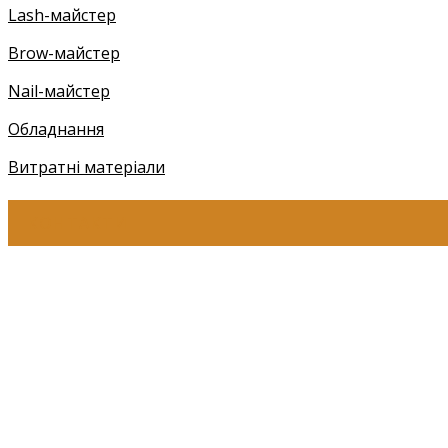
Lash-майстер
Brow-майстер
Nail-майстер
Обладнання
Витратні матеріали
КОНТАКТИ
+38 (097) 941-41-14 (Київстар)
+38 (097) 941-41-14 (Viber)
+38 (097) 941-41-14 (WhatsApp)
eyelashev@gmail.com
Адреса:
Україна, м. Одеса,
ЖМ Радужний 20/354