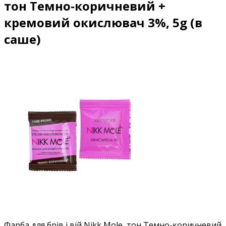
тон Темно-коричневий +
кремовий окислювач 3%, 5g (в
саше)
Фарба для брів і вій Nikk Mole, тон Темно-коричневий