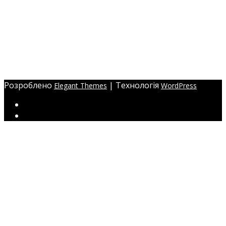
+38 (097) 941-41-14 (WhatsApp)
eyelashev@gmail.com
Адреса:
Україна, м. Одеса,
ЖМ Радужний 20/354
Розроблено
| Технологія
Elegant Themes
WordPress