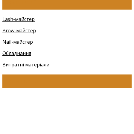
КАТЕГОРІЇ
Lash-майстер
Brow-майстер
Nail-майстер
Обладнання
Витратні матеріали
КОНТАКТИ
+38 (097) 941-41-14 (Київстар)
+38 (097) 941-41-14 (Viber)
+38 (097) 941-41-14 (WhatsApp)
eyelashev@gmail.com
Адреса: