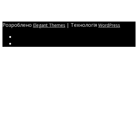
Україна, м. Одеса,
ЖМ Радужний 20/354
Розроблено
| Технологія
Elegant Themes
WordPress