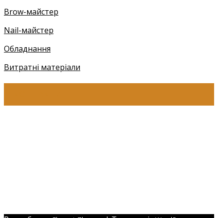
Brow-майстер
Nail-майстер
Обладнання
Витратні матеріали
КОНТАКТИ
+38 (097) 941-41-14 (Київстар)
+38 (097) 941-41-14 (Viber)
+38 (097) 941-41-14 (WhatsApp)
eyelashev@gmail.com
Адреса:
Україна, м. Одеса,
ЖМ Радужний 20/354