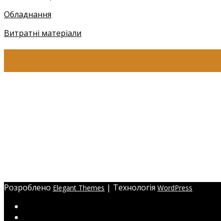
Обладнання
Витратні матеріали
КОНТАКТИ
+38 (097) 941-41-14 (Київстар)
+38 (097) 941-41-14 (Viber)
+38 (097) 941-41-14 (WhatsApp)
eyelashev@gmail.com
Адреса:
Україна, м. Одеса,
ЖМ Радужний 20/354
Розроблено
| Технологія
Elegant Themes
WordPress