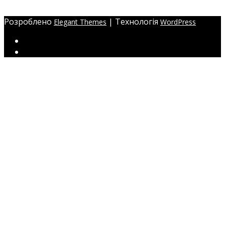
ЖМ Радужний 20/354
Розроблено
| Технологія
Elegant Themes
WordPress