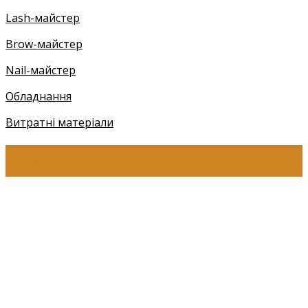
Lash-майстер
Brow-майстер
Nail-майстер
Обладнання
Витратні матеріали
КОНТАКТИ
+38 (097) 941-41-14 (Київстар)
+38 (097) 941-41-14 (Viber)
+38 (097) 941-41-14 (WhatsApp)
eyelashev@gmail.com
Адреса:
Україна, м. Одеса,